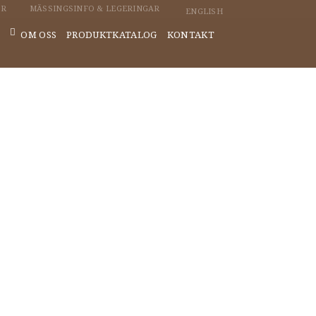
PR
MÄSSINGSINFO & LEGERINGAR
ENGLISH
OM OSS
PRODUKTKATALOG
KONTAKT