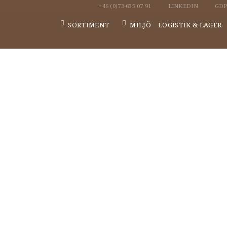
+46 (0)73-635 07 91
LINKEDIN
GD
SORTIMENT
MILJÖ
LOGISTIK & LAGER