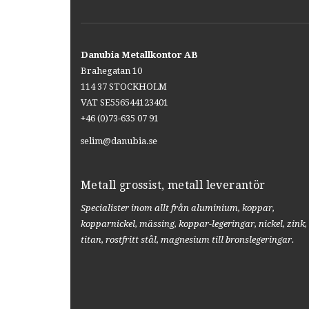
Danubia Metallkontor AB
Brahegatan 10
114 37 STOCKHOLM
VAT SE556544123401
+46 (0)73-635 07 91
selim@danubia.se
Metall grossist, metall leverantör
Specialister inom allt från aluminium, koppar,
kopparnickel, mässing, koppar-legeringar, nickel, zink,
titan, rostfritt stål, magnesium till bronslegeringar.