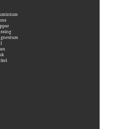
uminium
ons
ppar
ssing
gnesium
ål
tan
nk
ckel