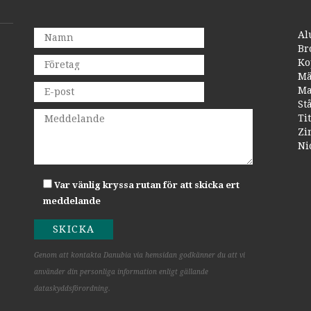
Al
Br
Ko
Mä
Ma
St
Ti
Zi
Ni
Var vänlig kryssa rutan för att skicka ert
meddelande
Genom att kontakta Danubia via hemsidan godkänner du att vi
använder din personliga information enligt gällande
dataskyddsförordning.